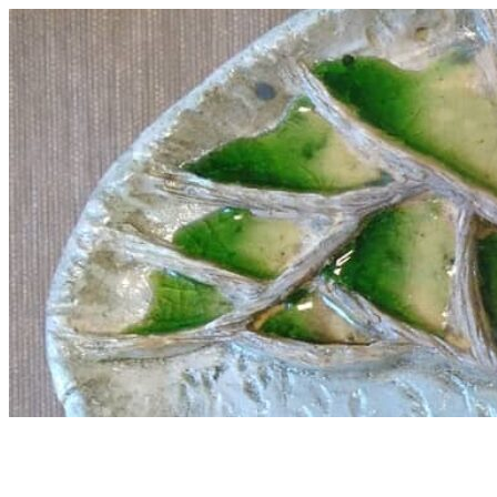
Перейти
к
содержимому
Керамика для для души дома, 