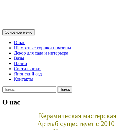
Керамика для для души дома,
сада и офиса.
Поиск
Основное меню
О нас
Шамотные горшки и вазоны
Декор для сада и интерьера
Вазы
Панно
Светильники
Японский сад
Контакты
Найти:
О нас
Керамическая мастерская
Артлаб существует с 2010