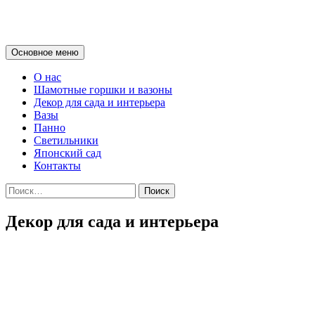
Керамика для для души дома, 
Поиск
Основное меню
О нас
Шамотные горшки и вазоны
Декор для сада и интерьера
Вазы
Панно
Светильники
Японский сад
Контакты
Найти:
Декор для сада и интерьера